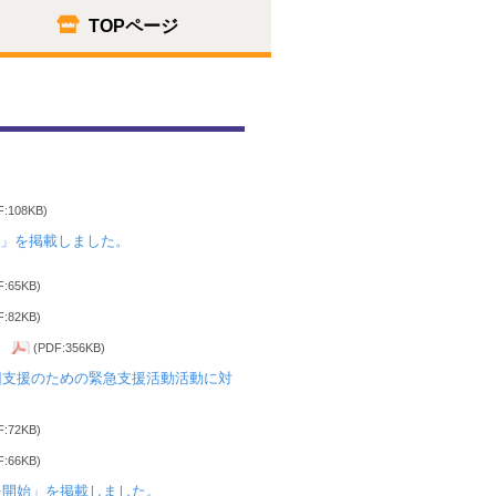
TOPページ
F:108KB)
」を掲載しました。
F:65KB)
F:82KB)
(PDF:356KB)
旧支援のための緊急支援活動活動に対
F:72KB)
F:66KB)
スを開始」を掲載しました。