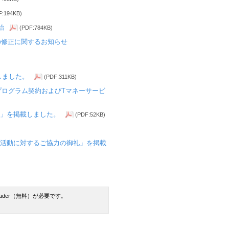
F:194KB)
始
(PDF:784KB)
の修正に関するお知らせ
しました。
(PDF:311KB)
プログラム契約およびTマネーサービ
」を掲載しました。
(PDF:52KB)
て
活動に対するご協力の御礼」を掲載
Reader（無料）が必要です。