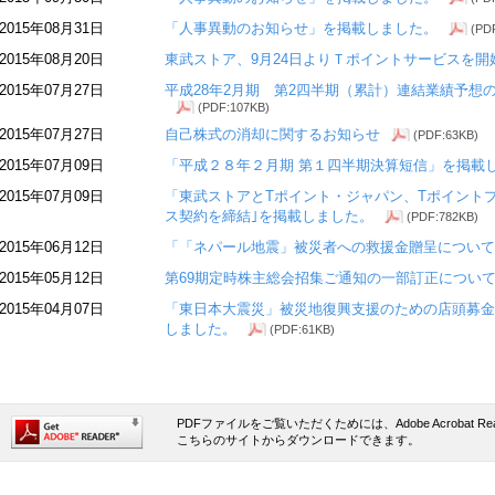
2015年08月31日
「人事異動のお知らせ」を掲載しました。
(PD
2015年08月20日
東武ストア、9月24日よりＴポイントサービスを開
2015年07月27日
平成28年2月期 第2四半期（累計）連結業績予想
(PDF:107KB)
2015年07月27日
自己株式の消却に関するお知らせ
(PDF:63KB)
2015年07月09日
「平成２８年２月期 第１四半期決算短信」を掲載
2015年07月09日
「東武ストアとTポイント・ジャパン、Tポイント
ス契約を締結｣を掲載しました。
(PDF:782KB)
2015年06月12日
「「ネパール地震」被災者への救援金贈呈について
2015年05月12日
第69期定時株主総会招集ご通知の一部訂正につい
2015年04月07日
「東日本大震災」被災地復興支援のための店頭募金
しました。
(PDF:61KB)
PDFファイルをご覧いただくためには、Adobe Acrobat 
こちらのサイトからダウンロードできます。