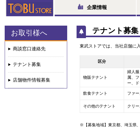
企業情報
テナント募集
お取引様へ
東武ストアでは、当社店舗に
商談窓口連絡先
区分
テナント募集
婦人服
物販テナント
属、フ
店舗物件情報募集
ー、ド
飲食テナント
ファー
その他のテナント
クリー
※【募集地域】東京都、埼玉県