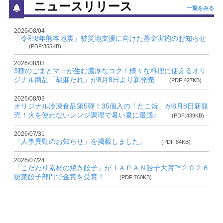
ニュースリリース
一覧をみる
2026/08/04
「令和8年熊本地震」被災地支援に向けた募金実施のお知らせ
(PDF:355KB)
2026/08/03
3種のごまとマヨが生む濃厚なコク！様々な料理に使えるオリ
ジナル商品「胡麻だれ」が8月8日より新発売
(PDF:427KB)
2026/08/03
オリジナル冷凍食品第5弾！35個入の「たこ焼」が8月8日新発
売！火を使わないレンジ調理で暑い夏に最適♪
(PDF:439KB)
2026/07/31
「人事異動のお知らせ」を掲載しました。
(PDF:84KB)
2026/07/24
「こだわり素材の焼き餃子」がＪＡＰＡＮ餃子大賞™２０２６
総菜餃子部門で金賞を受賞！
(PDF:760KB)