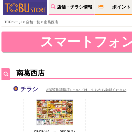
店舗・チラシ情報
ポイント
TOPページ
>
店舗一覧
> 南葛西店
スマートフォ
南葛西店
チラシ
※閲覧推奨環境についてはこちらから御覧ください
08/08(土) ～ 08/10(月)