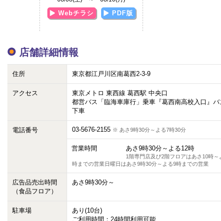
Webチラシ
PDF版
店舗詳細情報
住所
東京都江戸川区南葛西2-3-9
アクセス
東京メトロ 東西線 葛西駅 中央口
都営バス「臨海車庫行」乗車『葛西南高校入口』バ
下車
03-5676-2155
電話番号
※ あさ9時30分～よる7時30分
営業時間
あさ9時30分～よる12時
1階専門店及び2階フロアはあさ10時～
時までの営業日曜日はあさ9時30分～よる9時までの営業
広告品売出時間
あさ9時30分～
（食品フロア）
駐車場
あり(10台)
ご利用時間：24時間利用可能