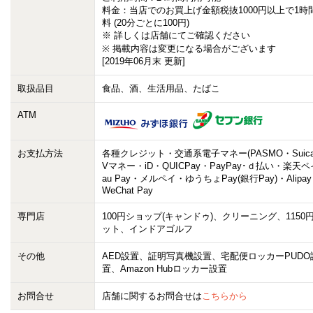
料金：当店でのお買上げ金額税抜1000円以上で1時
料 (20分ごとに100円)
※ 詳しくは店舗にてご確認ください
※ 掲載内容は変更になる場合がございます
[2019年06月末 更新]
取扱品目
食品、酒、生活用品、たばこ
ATM
お支払方法
各種クレジット・交通系電子マネー(PASMO・Suica
Vマネー・iD・QUICPay・PayPay･ｄ払い・楽天
au Pay・メルペイ・ゆうちょPay(銀行Pay)・Alipa
WeChat Pay
専門店
100円ショップ(キャンドゥ)、クリーニング、1150
ット、インドアゴルフ
その他
AED設置、証明写真機設置、宅配便ロッカーPUDO
置、Amazon Hubロッカー設置
お問合せ
店舗に関するお問合せは
こちらから