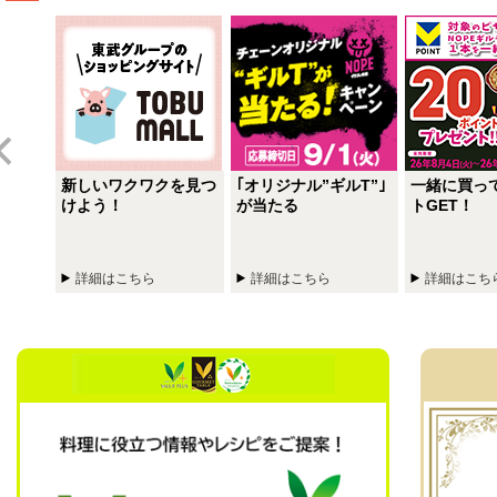
ー＋
新しいワクワクを見つ
｢オリジナル”ギルT”｣
一緒に買っ
活、よ
けよう！
が当たる
トGET！
詳細はこちら
詳細はこちら
詳細はこち