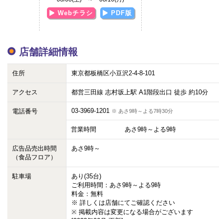
Webチラシ
PDF版
店舗詳細情報
住所
東京都板橋区小豆沢2-4-8-101
アクセス
都営三田線 志村坂上駅 A1階段出口 徒歩 約10分
03-3969-1201
電話番号
※ あさ9時～よる7時30分
営業時間
あさ9時～よる9時
広告品売出時間
あさ9時～
（食品フロア）
駐車場
あり(35台)
ご利用時間：あさ9時～よる9時
料金：無料
※ 詳しくは店舗にてご確認ください
※ 掲載内容は変更になる場合がございます