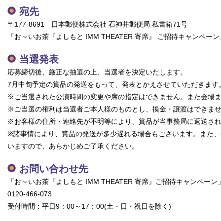
宛先
〒177-8691 日本郵便株式会社 石神井郵便局 私書箱71号
「お～いお茶『よしもと IMM THEATER 寄席』 ご招待キャンペー
当選発表
応募締切後、厳正な抽選の上、当選者を決定いたします。
7月中旬予定の賞品の発送をもって、発表とかえさせていただきます
※ご当選された公演時間の変更や席の指定はできません。また会場
※ご当選の権利は当選者ご本人様のものとし、換金・譲渡はできま
※お客様の住所・連絡先が不明等により、賞品が当事務局に返送さ
※諸事情により、賞品の発送が多少遅れる場合もございます。また
いますので、あらかじめご了承ください。
お問い合わせ先
「お～いお茶『よしもと IMM THEATER 寄席』ご招待キャンペー
0120-466-073
受付時間：平日9：00～17：00(土・日・祝日を除く)