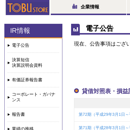
企業情報
電子公告
IR情報
現在、公告事項はござ
電子公告
決算短信
決算説明会資料
有価証券報告書
貸借対照表・損益
コーポレート・ガバナ
ンス
報告書
第72期（平成29年3月1日～
第71期（平成28年3月1日～
業績の推移