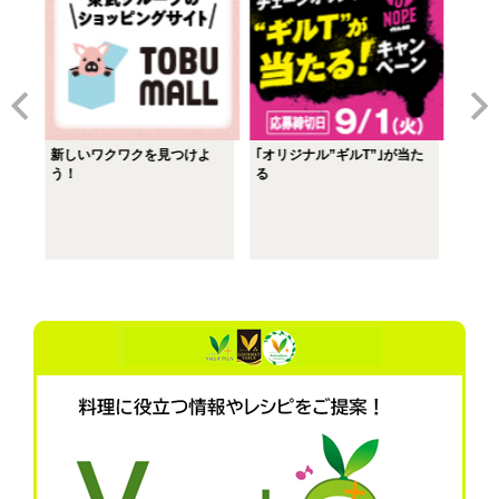
新しいワクワクを見つけよ
｢オリジナル”ギルT”｣が当た
一緒に
り良
う！
る
GET
詳細はこちら
詳細はこちら
詳