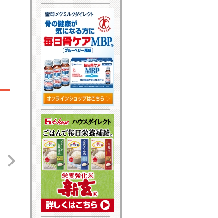
カラ｢焼酎ハイボー
毎週金曜・日曜はVマ
東武ストアアプリ
｣
ネー決済の日！2,000
東武ストアでのお買い物
がさらに便利に！さらに
されて発売20周年!
円（税込）お買い上げ
お得に！
でもれなく20ポイン
ト進呈！
詳細はこちら
詳細はこちら