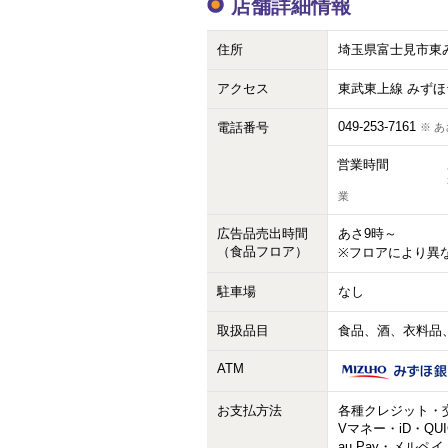
店舗詳細情報
住所
埼玉県富士見市東みず
アクセス
東武東上線 みずほ
049-253-7161
電話番号
※ あ
営業時間
業
広告品売出時間
あさ9時～
（食品フロア）
※フロアにより異
駐車場
なし
取扱品目
食品、酒、衣料品
ATM
お支払方法
各種クレジット・交通
Vマネー・iD・QU
au Pay・メルペイ