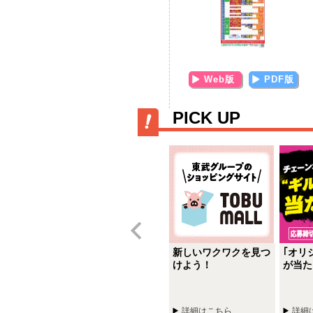
Web版
PDF版
PICK UP
ナスポイント
Vマークバリュー＋
新しいワクワクを見つ
｢オリ
！商品ボーナ
うるおいのある生活、よ
けよう！
が当た
プレゼント実
り良い暮らしへ
ちら
詳細はこちら
詳細はこちら
詳細