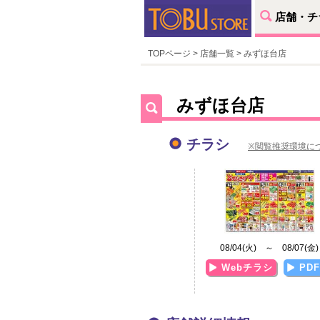
店舗・チ
TOPページ
>
店舗一覧
> みずほ台店
みずほ台店
チラシ
※閲覧推奨環境に
08/04(火) ～ 08/07(金)
Webチラシ
PD