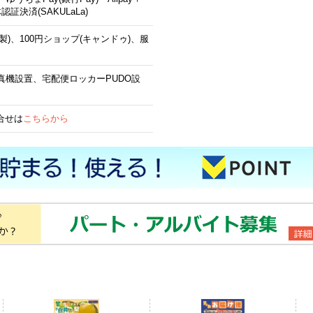
体認証決済(SAKULaLa)
製)、100円ショップ(キャンドゥ)、服
真機設置、宅配便ロッカーPUDO設
合せは
こちらから