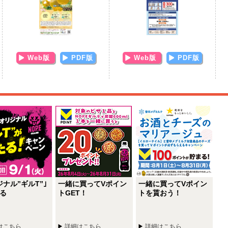
Web版
PDF版
Web版
PDF版
ジナル”ギルT”｣
一緒に買ってVポイン
一緒に買ってVポイン
タ
る
トGET！
トを貰おう！
ル
愛
はこちら
詳細はこちら
詳細はこちら