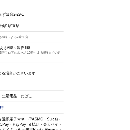
ほ台2-29-1
台駅 駅直結
さ9時～よる7時30分
あさ6時～深夜1時
3階フロアのみあさ10時～よる9時までの営
なる場合がございます
、生活用品、たばこ
系電子マネー(PASMO・Suica)・
ICPay・PayPay･ｄ払い・楽天ペイ・
・ゆうちょPay(銀行Pay)・Alipay＋・