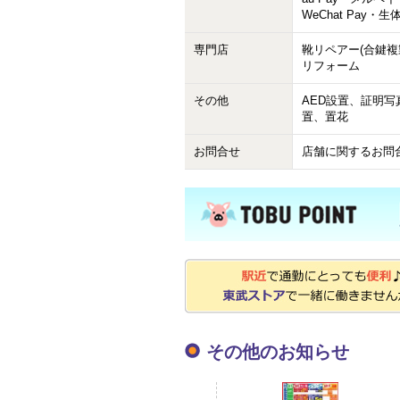
WeChat Pay・生
専門店
靴リペアー(合鍵複
リフォーム
その他
AED設置、証明写
置、置花
お問合せ
店舗に関するお問
その他のお知らせ