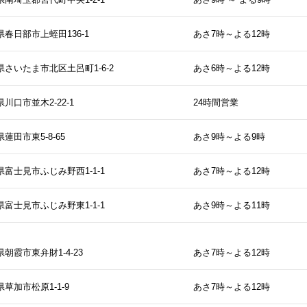
県春日部市上蛭田136-1
あさ7時～よる12時
県さいたま市北区土呂町1-6-2
あさ6時～よる12時
川口市並木2-22-1
24時間営業
蓮田市東5-8-65
あさ9時～よる9時
県富士見市ふじみ野西1-1-1
あさ7時～よる12時
県富士見市ふじみ野東1-1-1
あさ9時～よる11時
朝霞市東弁財1-4-23
あさ7時～よる12時
草加市松原1-1-9
あさ7時～よる12時