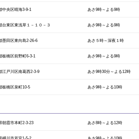
中央区晴海3-9-1
あさ9時～よる9時
都台東区東浅草１－１０－３
あさ9時～よる9時
墨田区東向島2-26-6
あさ５時～深夜１時
板橋区前野町6-3-1
あさ9時～よる9時
江戸川区南葛西2-3-9
あさ9時30分～よる12時
都板橋区泉町10-5
あさ9時～よる10時
朝霞市本町2-3-23
あさ8時～よる12時
桶川市若宮1-5-2
あさ9時～よる10時