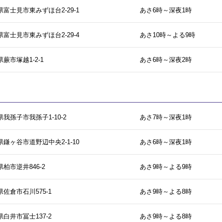
富士見市東みずほ台2-29-1
あさ6時～深夜1時
富士見市東みずほ台2-29-4
あさ10時～よる9時
蕨市塚越1-2-1
あさ6時～深夜2時
我孫子市我孫子1-10-2
あさ7時～深夜1時
鎌ヶ谷市道野辺中央2-1-10
あさ6時～深夜1時
柏市逆井846-2
あさ9時～よる9時
佐倉市石川575-1
あさ9時～よる8時
白井市冨士137-2
あさ9時～よる8時