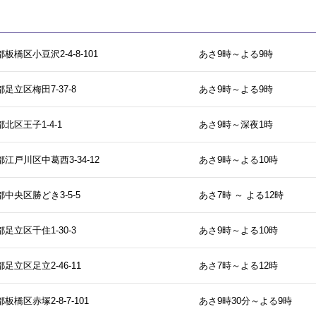
板橋区小豆沢2-4-8-101
あさ9時～よる9時
足立区梅田7-37-8
あさ9時～よる9時
北区王子1-4-1
あさ9時～深夜1時
江戸川区中葛西3-34-12
あさ9時～よる10時
中央区勝どき3-5-5
あさ7時 ～ よる12時
足立区千住1-30-3
あさ9時～よる10時
足立区足立2-46-11
あさ7時～よる12時
板橋区赤塚2-8-7-101
あさ9時30分～よる9時