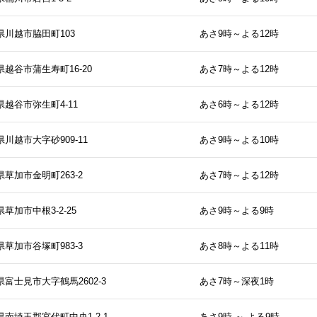
県川越市脇田町103
あさ9時～よる12時
県越谷市蒲生寿町16-20
あさ7時～よる12時
県越谷市弥生町4-11
あさ6時～よる12時
川越市大字砂909-11
あさ9時～よる10時
草加市金明町263-2
あさ7時～よる12時
草加市中根3-2-25
あさ9時～よる9時
草加市谷塚町983-3
あさ8時～よる11時
県富士見市大字鶴馬2602-3
あさ7時～深夜1時
県南埼玉郡宮代町中央1-2-1
あさ9時 ～ よる9時